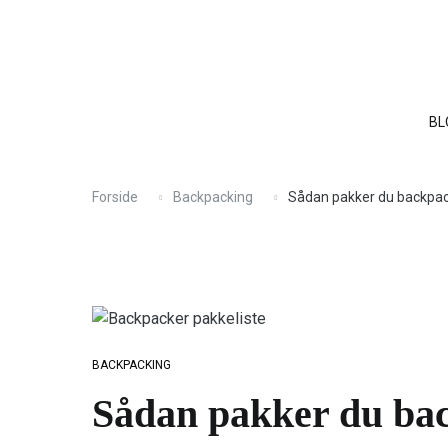
Videre
BLOG
REJSEGUIDE
DESTINATIONER
OM
KO
til
indhold
BL
Forside
Backpacking
Sådan pakker du backpacke
BACKPACKING
Sådan pakker du back