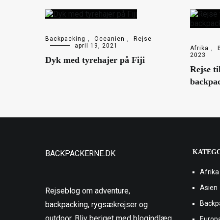
Backpacking
,
Oceanien
,
Rejse
april 19, 2021
Afrika
,
2023
Dyk med tyrehajer på Fiji
Rejse t
backpac
KATEG
BACKPACKERNE.DK
Afrika
Asien
Rejseblog om adventure,
Backp
backpacking, rygsækrejser og
outdoor. Bliv beriget med blogindlæg
Europ