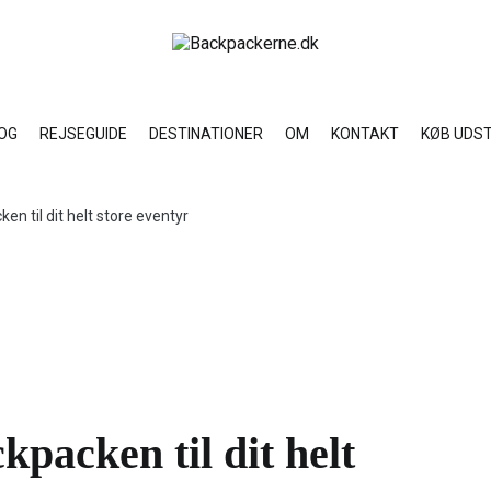
NTAKT
KØB UDSTYR
Læs om backpacking rejse i den store verden
Backpackerne.dk
OG
REJSEGUIDE
DESTINATIONER
OM
KONTAKT
KØB UDS
n til dit helt store eventyr
packen til dit helt