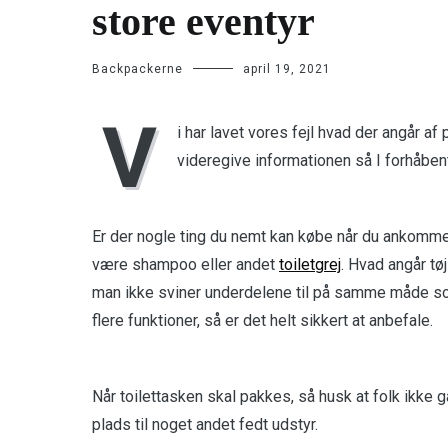
store eventyr
Backpackerne
april 19, 2021
V
i har lavet vores fejl hvad der angår af
videregive informationen så I forhåb
Er der nogle ting du nemt kan købe når du ankommer 
være shampoo eller andet
toiletgrej
. Hvad angår tø
man ikke sviner underdelene til på samme måde som 
flere funktioner, så er det helt sikkert at anbefale.
Når toilettasken skal pakkes, så husk at folk ikke g
plads til noget andet fedt udstyr.