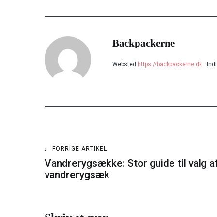
Backpackerne
Websted
https://backpackerne.dk
Ind
FORRIGE ARTIKEL
Indlægsnavigation
Vandrerygsække: Stor guide til valg a
vandrerygsæk