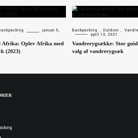
Backpacking
januar 5,
Backpacking
,
Outdoor
,
Vandr
april 13, 2021
il Afrika: Oplev Afrika med
Vandrerygsække: Stor guide
k (2023)
valg af vandrerygsæk
ORIER
acking
a