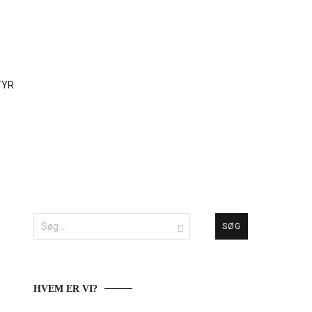
TYR
Søg
efter:
HVEM ER VI?