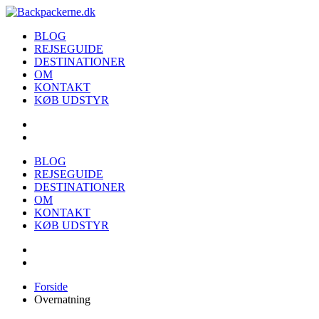
Videre
til
Backpackerne.dk
Læs om backpacking rejse i den store verden
BLOG
indhold
REJSEGUIDE
DESTINATIONER
OM
KONTAKT
KØB UDSTYR
BLOG
REJSEGUIDE
DESTINATIONER
OM
KONTAKT
KØB UDSTYR
Forside
Overnatning