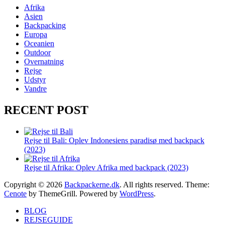
Afrika
Asien
Backpacking
Europa
Oceanien
Outdoor
Overnatning
Rejse
Udstyr
Vandre
RECENT POST
Rejse til Bali: Oplev Indonesiens paradisø med backpack
(2023)
Rejse til Afrika: Oplev Afrika med backpack (2023)
Copyright © 2026
Backpackerne.dk
. All rights reserved. Theme:
Cenote
by ThemeGrill. Powered by
WordPress
.
BLOG
REJSEGUIDE