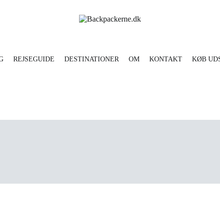
Læs om backpacking rejse i den store verden
Backpackerne.dk
G
REJSEGUIDE
DESTINATIONER
OM
KONTAKT
KØB UD