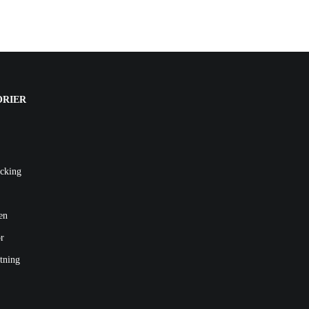
ORIER
cking
en
r
tning