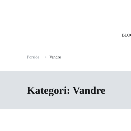
Videre
til
indhold
BLO
Forside
Vandre
Kategori:
Vandre